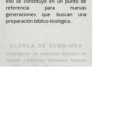
ello se constituye en un punto de
referencia para nuevas
generaciones que buscan una
preparación bíblico-teológica.
ACERCA DE SEMBIMEX
Organización de educación teológica de
carácter y trasfondo Wesleyano, fundada
en 1992 por One Mission Society como
centro de formación y capacitación para la
iglesia local.
CONTACTO
+52 (55) 5991 9504
Blvd Cuautitlán Izcalli No. 160
Col. El Campanario